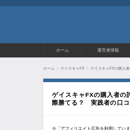
コ
ホーム
運営者情報
ン
テ
ン
ツ
ホーム
ゲイスキャFX
ゲイスキャFXの購入
へ
移
動
ゲイスキャFXの購入者の
際勝てる？ 実践者の口
※「アフィリエイト広告を利用してい