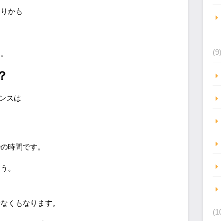
ありかも
(9
す。
？
ャンスは
での時間です。
ょう。
も
少なくもなります。
(1