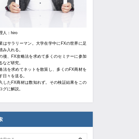
理人：hiro
業はサラリーマン。大学在学中にFXの世界に足
踏み入れる。
の後、FX攻略法を求めて多くのセミナーに参加
るなど研究。
略法を求めてネットを散策し、多くのFX商材を
す日々を送る。
入したFX商材は数知れず。その検証結果をこの
ログに解説。
索