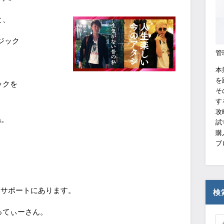
と、
ジック
管
本
を
ックを
そ
す
攻
ね。
試
購
ブ
いサポートにあります。
検
ってぃーさん。