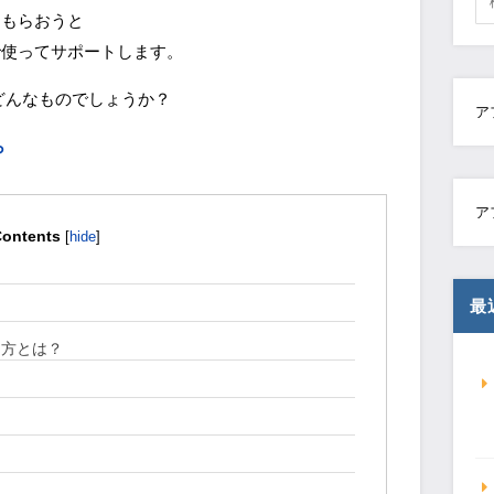
てもらおうと
で使ってサポートします。
どんなものでしょうか？
ア
ら
ア
ontents
[
hide
]
最
え方とは？