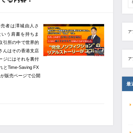
者で販売者は澤城由人さ
ア
という肩書を持ちま
取引所の中で世界的
さんはその香港支店
ージにはそれを裏付
ア
me-Saving FX
績が販売ページで公開
最