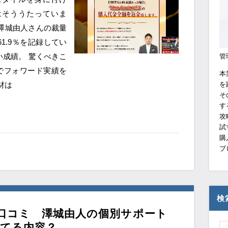
ジではそううたっていま
澤城由人さんの裁量
61.9％を記録してい
い成績。 驚くべきこ
管
ージでフォワード実績を
本
材は
を
そ
す
攻
試
購
ブ
検
2chの口コミ 澤城由人の個別サポート
てる内容？