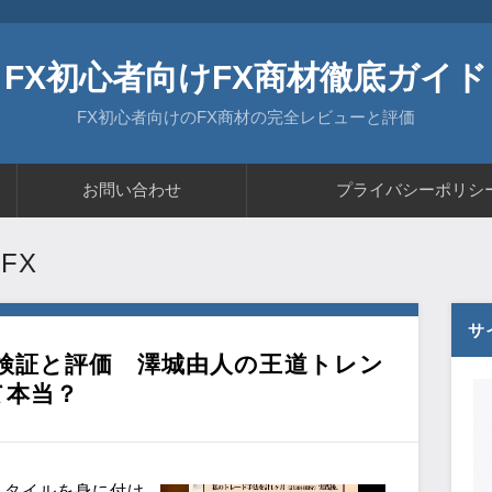
FX初心者向けFX商材徹底ガイド
FX初心者向けのFX商材の完全レビューと評価
お問い合わせ
プライバシーポリシ
 FX
サ
2chの検証と評価 澤城由人の王道トレン
て本当？
スタイルを身に付け