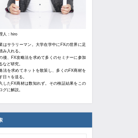
理人：hiro
業はサラリーマン。大学在学中にFXの世界に足
踏み入れる。
の後、FX攻略法を求めて多くのセミナーに参加
るなど研究。
略法を求めてネットを散策し、多くのFX商材を
す日々を送る。
入したFX商材は数知れず。その検証結果をこの
ログに解説。
索