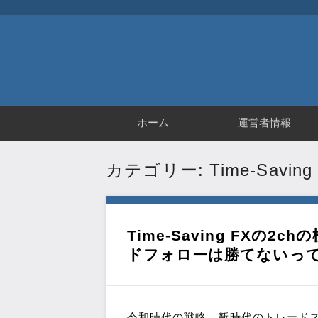
コ
ホーム
運営者情報
ン
テ
ン
ツ
カテゴリー: Time-Saving
へ
移
動
Time-Saving FXの
ドフォローは勝てないっ
令和時代の戦略、新時代のトレード