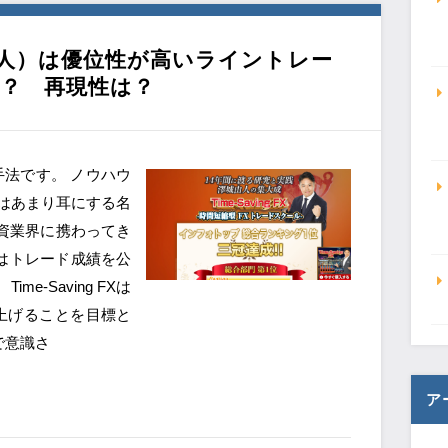
（澤城由人）は優位性が高いライントレー
？ 再現性は？
ード手法です。 ノウハウ
ではあまり耳にする名
投資業界に携わってき
はトレード成績を公
e-Saving FXは
上げることを目標と
で意識さ
ア