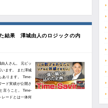
を実践した結果 澤城由人のロジックの内
は澤城由人さん。 元ビッ
います。 また澤城
ります。 Time-
フォワード実績が公開さ
うこと。 Time-
縮型トレードとは一体何