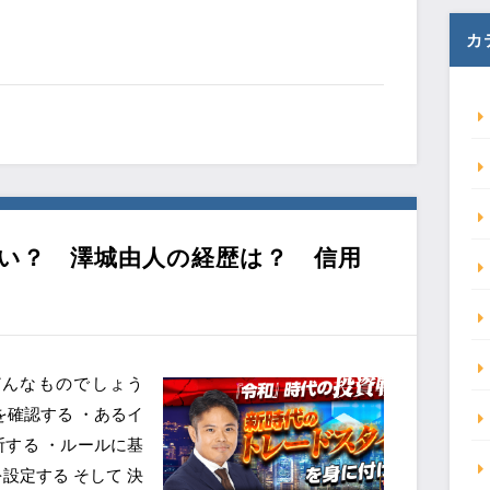
カ
は勝てない？ 澤城由人の経歴は？ 信用
ルはどんなものでしょう
を確認する ・あるイ
する ・ルールに基
設定する そして 決