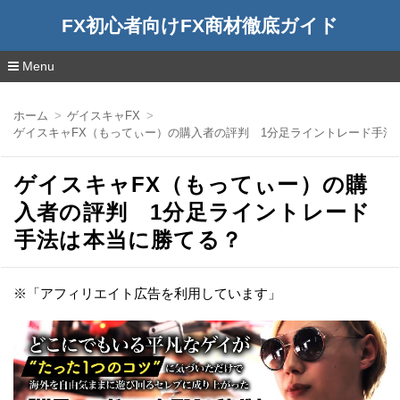
FX初心者向けFX商材徹底ガイド
Menu
コ
ン
ホーム
ゲイスキャFX
テ
ゲイスキャFX（もってぃー）の購入者の評判 1分足ライントレード手
ン
ツ
へ
ゲイスキャFX（もってぃー）の購
移
動
入者の評判 1分足ライントレード
手法は本当に勝てる？
※「アフィリエイト広告を利用しています」