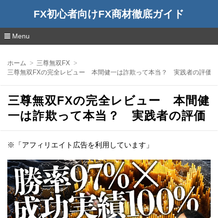
FX初心者向けFX商材徹底ガイド
Menu
コ
ン
ホーム
三尊無双FX
テ
三尊無双FXの完全レビュー 本間健一は詐欺って本当？ 実践者の評価
ン
ツ
へ
三尊無双FXの完全レビュー 本間健
移
動
一は詐欺って本当？ 実践者の評価
※「アフィリエイト広告を利用しています」