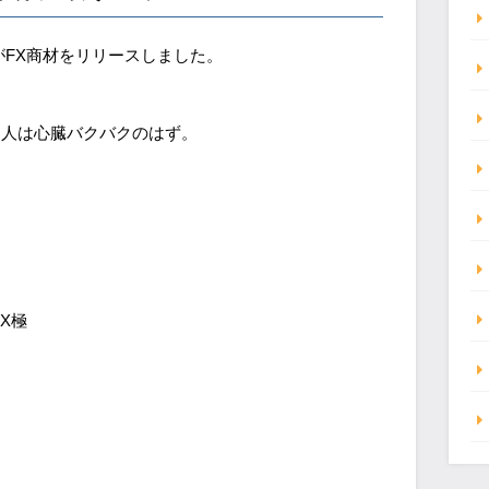
がFX商材をリリースしました。
つ人は心臓バクバクのはず。
。
X極