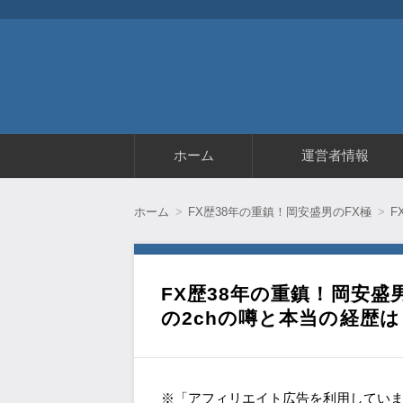
コ
ホーム
運営者情報
ン
テ
ン
ツ
ホーム
FX歴38年の重鎮！岡安盛男のFX極
F
へ
移
動
FX歴38年の重鎮！岡安盛
の2chの噂と本当の経歴
※「アフィリエイト広告を利用してい