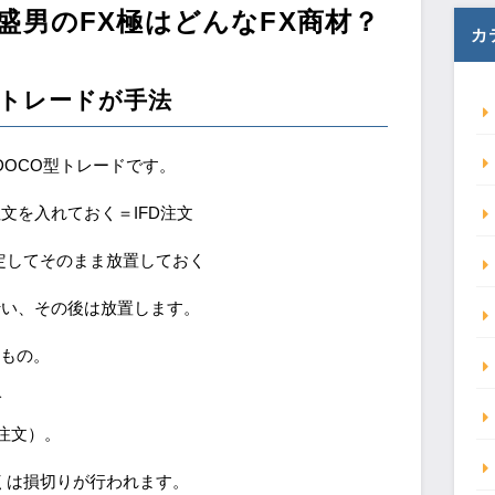
安盛男のFX極はどんなFX商材？
カ
型トレードが手法
FDOCO型トレードです。
文を入れておく＝IFD注文
定してそのまま放置しておく
行い、その後は放置します。
るもの。
ば
注文）。
くは損切りが行われます。