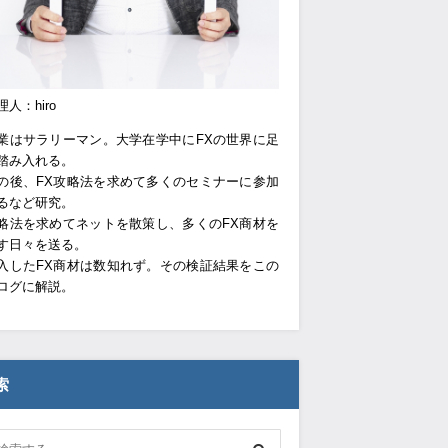
理人：hiro
業はサラリーマン。大学在学中にFXの世界に足
踏み入れる。
の後、FX攻略法を求めて多くのセミナーに参加
るなど研究。
略法を求めてネットを散策し、多くのFX商材を
す日々を送る。
入したFX商材は数知れず。その検証結果をこの
ログに解説。
索