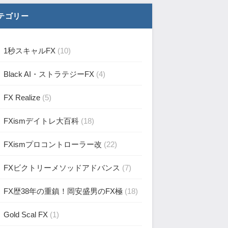
テゴリー
1秒スキャルFX
(10)
Black AI・ストラテジーFX
(4)
FX Realize
(5)
FXismデイトレ大百科
(18)
FXismプロコントローラー改
(22)
FXビクトリーメソッドアドバンス
(7)
FX歴38年の重鎮！岡安盛男のFX極
(18)
Gold Scal FX
(1)