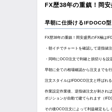
FX歴38年の重鎮！岡
早朝に仕掛けるIFDOCO
FX歴38年の重鎮！岡安盛男のFX極はI
・朝イチでチャートを確認して逆指値注
・同時にOCO注文で利確と損切りを設
早朝に全ての相場確認から注文までを
注文スタイルはIFDOCO注文と呼ばれ
作業設定作業後、逆指値注文が刺され
ポジションが自動で建てられます（IFD
その後OCO注文によって利益確定もし