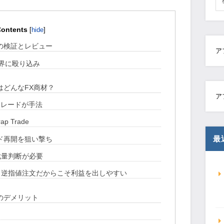
ontents
[
hide
]
極の検証とレビュー
ア
業界に殴り込み
はどんなFX商材？
ア
トレードが手法
 Trade
最
ド再開を狙い撃ち
裁量判断が必要
逆指値注文だからこそ利益を出しやすい
のデメリット