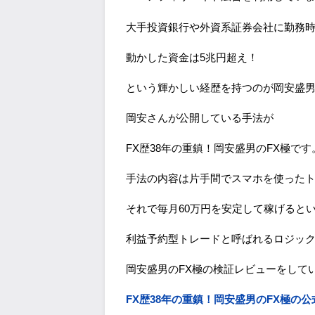
大手投資銀行や外資系証券会社に勤務
動かした資金は5兆円超え！
という輝かしい経歴を持つのが岡安盛
岡安さんが公開している手法が
FX歴38年の重鎮！岡安盛男のFX極です
手法の内容は片手間でスマホを使ったト
それで毎月60万円を安定して稼げると
利益予約型トレードと呼ばれるロジッ
岡安盛男のFX極の検証レビューをして
FX歴38年の重鎮！岡安盛男のFX極の