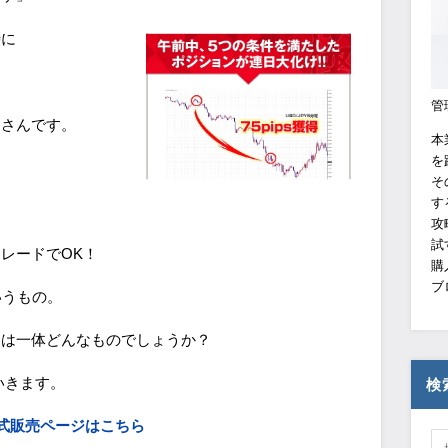
時に
管
男さんです。
本
を
そ
す
。
攻
試
レードでOK！
購
ブ
いうもの。
クは一体どんなものでしょうか？
いきます。
検
公式販売ページはこちら