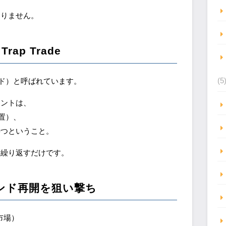
ありません。
p Trade
(5
レード）と呼ばれています。
イントは、
置）、
待つということ。
を繰り返すだけです。
ンド再開を狙い撃ち
市場）