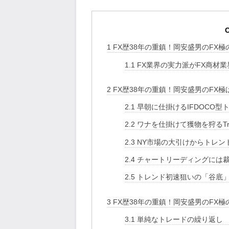
C
1
FX歴38年の重鎮！岡安盛男のFX
1.1
FX業界の実力派がFX商材
2
FX歴38年の重鎮！岡安盛男のFX極
2.1
早朝に仕掛けるIFDOCO型
2.2
ワナを仕掛けて獲物を狩るTrap
2.3
NY市場の大引けからトレン
2.4
チャートリーディングには
2.5
トレンド初速狙いの「谷底」
3
FX歴38年の重鎮！岡安盛男のFX極
3.1
単純なトレードの繰り返し