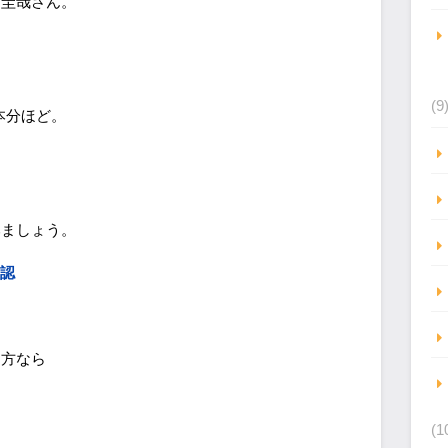
川圭哉さん。
(9
本分ほど。
ら
みましょう。
確認
る方なら
(1