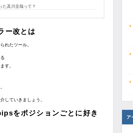
わった及川圭哉って？
ーラー改とは
作られたツール。
ある
ります。
す。
紹介していきましょう。
ipsをポジションごとに好き
ア