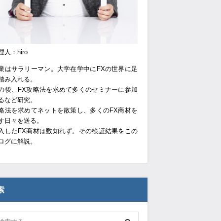
理人：hiro
業はサラリーマン。大学在学中にFXの世界に足
踏み入れる。
の後、FX攻略法を求めて多くのセミナーに参加
るなど研究。
略法を求めてネットを散策し、多くのFX商材を
す日々を送る。
入したFX商材は数知れず。その検証結果をこの
ログに解説。
索