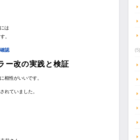
改には
ます。
を確認
(5
ーラー改の実践と検証
常に相性がいいです。
売されていました。