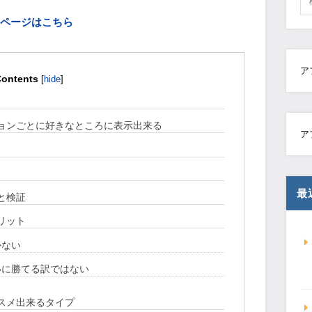
売ページはこちら
ア
ontents
[
hide
]
ションごとに好きなところに表示出来る
ア
最
と検証
リット
かない
いに勝てる訳ではない
ススメ出来るタイプ