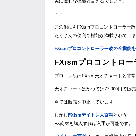
実に便利な機能と言えるでしょう。
・・・
この他にもFXismプロコントローラー
たくさんの便利な機能が満載されてい
FXismプロコントローラー改の全機能
FXismプロコントロ
プロコン改はFXism天才チャートと非
天才チャートはかつては77,000円で販
今では販売を中止しています。
しかし
FXismデイトレ大百科
という
FX商材を購入すれば入手が可能です。