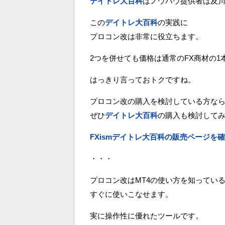
デイトレ大百科
はノウハウ提供者は及
この
デイトレ大百科
の実践に
プロコン改は非常に役立ちます。
2つを併せても価格は通常のFX商材の1
はっきり言っておトクですね。
プロコン改の購入を検討している方な
ぜひ
デイトレ大百科
の購入も検討して
FXismデイトレ大百科の販売ページを
・・・
プロコン改はMT4の使い方を知ってい
すぐに使いこなせます。
実に操作性に優れたツールです。