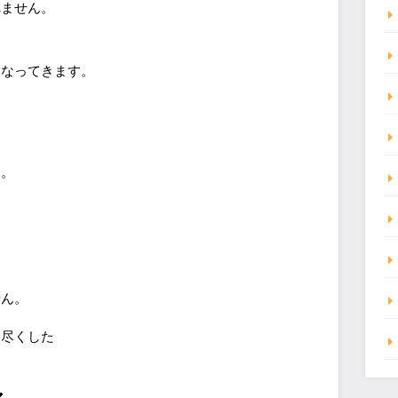
れません。
になってきます。
と
す。
せん。
り尽くした