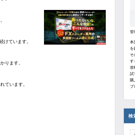
す。
管
し続けています。
本
を
そ
す
分かります。
攻
試
購
われています。
ブ
検